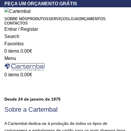
PEÇA UM ORÇAMENTO GRÁTIS
SOBRE NÓS
PRODUTOS
SERVIÇOS
LOJA
ORÇAMENTOS
CONTACTOS
Entrar / Registar
Search
Favoritos
0
items
0.00
€
Menu
0
items
0.00
€
Sobre Nós
Desde 24 de janeiro de 1975
Sobre a Cartembal
A Cartembal dedica-se à produção de todos os tipos de
cartonagens e embalagens de cartão para os mais diversos tipos