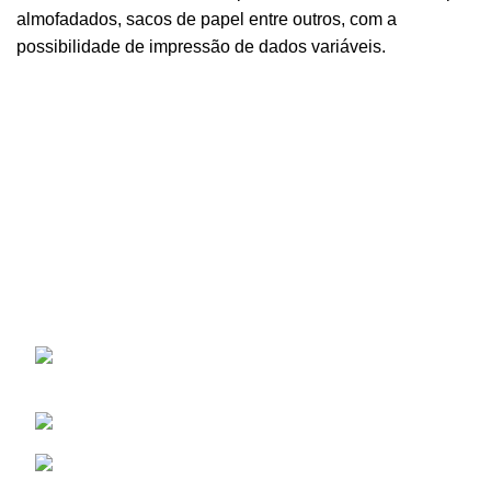
almofadados, sacos de papel entre outros, com a
possibilidade de impressão de dados variáveis.
CARTEMBAL
Produzimos todo o tipo de embalagens em cartão, para o
seu negócio. Com acabamentos nos mais diversos
materiais. Temos também disponível uma vasta gama de
acessórios de embalagens e proteção, para que consiga
encontrar tudo o que necessita num só lugar. Contacte-
nos.
Rua de São Marcos, nº6 | 1675-166
Pontinha | Odivelas – Lisboa – Portugal
Telefone: (+351) 214788640
E-mail: geral@cartembal.com
ÁREA DE CLIENTE