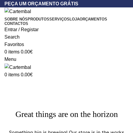
PEÇA UM ORÇAMENTO GRÁTIS
SOBRE NÓS
PRODUTOS
SERVIÇOS
LOJA
ORÇAMENTOS
CONTACTOS
Entrar / Registar
Search
Favoritos
0
items
0.00
€
Menu
0
items
0.00
€
Great things are on the horizon
Something big is brewing! Our store is in the works