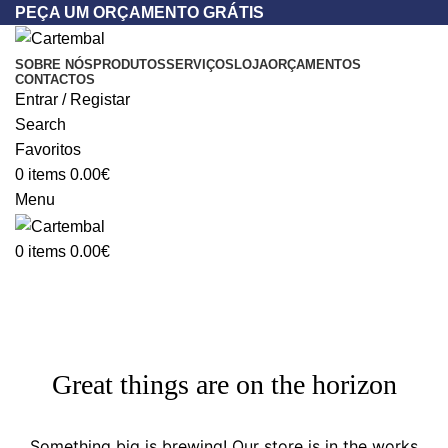
PEÇA UM ORÇAMENTO GRÁTIS
SOBRE NÓS
PRODUTOS
SERVIÇOS
LOJA
ORÇAMENTOS
CONTACTOS
Entrar / Registar
Search
Favoritos
0
items
0.00
€
Menu
0
items
0.00
€
Great things are on the horizon
Something big is brewing! Our store is in the works