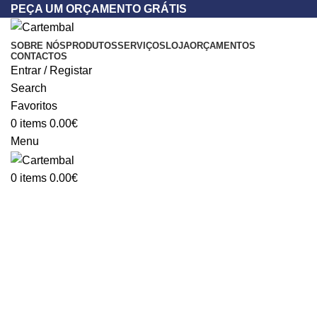
PEÇA UM ORÇAMENTO GRÁTIS
SOBRE NÓS
PRODUTOS
SERVIÇOS
LOJA
ORÇAMENTOS
CONTACTOS
Entrar / Registar
Search
Favoritos
0
items
0.00
€
Menu
0
items
0.00
€
Fita adesiva e Fita de Papel